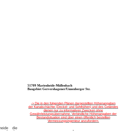
51709 Marienheide-Müllenbach
Baugebiet Gervershagener/Unnenberger Str.
-> Die in den folgenden Plänen dargestellten Höhenangaben
der Kanalschächte (Deckel- und Sohlhöhen) und des Geländes
dienen nur zu informativen Zwecken ohne
Gewährleistungsübernahme. Verbindliche Höhenangaben der
Bestandsituation sind über einen öffentlich bestellten
Vermessungsingenieur anzufordern.
eide die